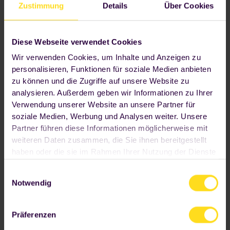
Verpflegungsangebot für alle Mitarbeitenden über alle
Zustimmung
Details
Über Cookies
Gehaltsstrukturen hinweg.
Dein Unternehmen bestimmt, wie hoch der
Diese Webseite verwendet Cookies
Essenszuschuss sein darf, wir implementieren diesen in
die App und stellen ihn somit direkt den Mitarbeitenden
Wir verwenden Cookies, um Inhalte und Anzeigen zu
zur Verfügung.
personalisieren, Funktionen für soziale Medien anbieten
zu können und die Zugriffe auf unsere Website zu
analysieren. Außerdem geben wir Informationen zu Ihrer
Verwendung unserer Website an unsere Partner für
soziale Medien, Werbung und Analysen weiter. Unsere
Partner führen diese Informationen möglicherweise mit
weiteren Daten zusammen, die Sie ihnen bereitgestellt
haben oder die sie im Rahmen Ihrer Nutzung der Dienste
gesammelt haben. Wenn Sie auf "OK" klicken, sind Sie
Einwilligungsauswahl
hiermit einverstanden. Ihre Einwilligung umfasst alle
Notwendig
vorausgewählten beziehungsweise von Ihnen
ausgewählten Cookies. Sofern wir "Nur
notwendige Cookies verwenden" sollen, klicken Sie bitte
Präferenzen
den entsprechenden Button an. Wir beschränken uns