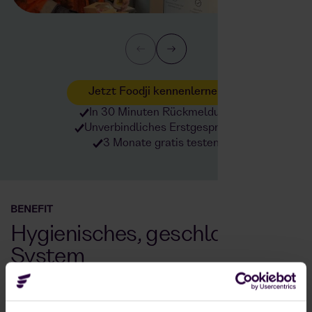
Jetzt Foodji kennenlernen
In 30 Minuten Rückmeldung
Unverbindliches Erstgespräch
3 Monate gratis testen
BENEFIT
Hygienisches, geschlossenes
System
Mit einem Essenszuschuss schaffst du ein attraktives