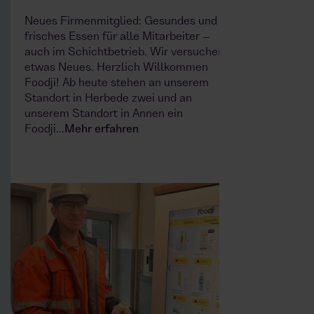
Neues Firmenmitglied: Gesundes und
💛 Mee
frisches Essen für alle Mitarbeiter –
newest
auch im Schichtbetrieb. Wir versuchen
🤝 Our
etwas Neues. Herzlich Willkommen
its pro
Foodji! Ab heute stehen an unserem
of the
Standort in Herbede zwei und an
Foodji
unserem Standort in Annen ein
availa
Foodji...
Mehr erfahren
dish on