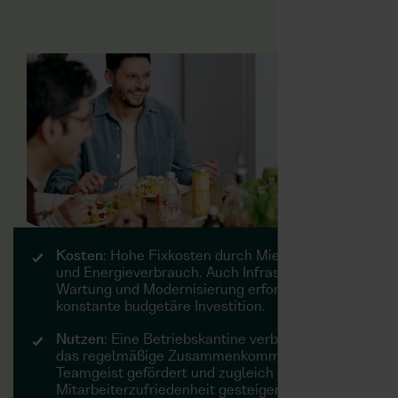
Kosten
: Hohe Fixkosten durch Miete, Personal
und Energieverbrauch. Auch Infrastruktur,
Wartung und Modernisierung erfordern eine
konstante budgetäre Investition.
Nutzen
: Eine Betriebskantine verbindet. Durch
das regelmäßige Zusammenkommen wird der
Teamgeist gefördert und zugleich die
Mitarbeiterzufriedenheit gesteigert.