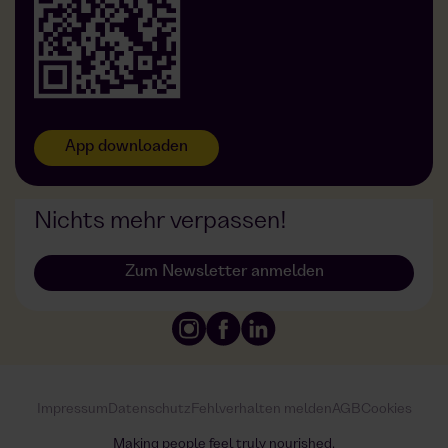
Foodji bei DDG
App downloaden
Nichts mehr verpassen!
Zum Newsletter anmelden
Cookies
Impressum
Datenschutz
Fehlverhalten melden
AGB
Making people feel truly nourished.