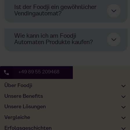
Büros
Produktionsbetrieben
Ist der Foodji ein gewöhnlicher
Vendingautomat?
Wie kann ich am Foodji
Foodji
Automaten Produkte kaufen?
Bürokühlschranks
Warenautomaten, Geränkeautomaten,
Snackautomaten,
+49 89 55 209468
Über Foodji
Unser Angebot
Unsere Benefits
Vending
Lösung für eine
Unser Essen
Full Service
Unsere Lösungen
Mitarbeiterverpflegung
Verpflegungsautomat
Nachhaltigkeit
Mitarbeiterzufriedenheit
Büro und Verwaltung
Vergleiche
Frisches Essen
Über uns
Steuerfreier Essenszuschuss
Produktion und Logistik
Foodji vs. Kantine
Erfolgsgeschichten