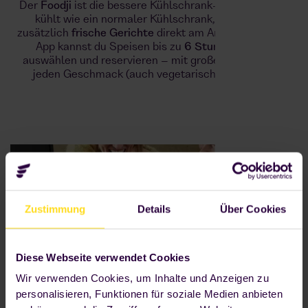
Der
Foodji
ist die bessere Kühlschrank-Alternative: Er
kühlt wie ein normaler Kühlschrank, bietet aber
zusätzlich
frische Gerichte
direkt am Arbeitsplatz. Per
App kannst du Speisen bis zu
6 Stunden vorher
auswählen und reservieren – mit großer Auswahl für
jeden Geschmack (auch vegetarisch und vegan).
Zustimmung
Details
Über Cookies
Diese Webseite verwendet Cookies
Wir verwenden Cookies, um Inhalte und Anzeigen zu
personalisieren, Funktionen für soziale Medien anbieten