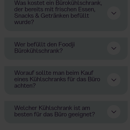
Was kostet ein Bürokühlschrank,
der bereits mit frischen Essen,
Snacks & Getränken befüllt
wurde?
kein
Wer befüllt den Foodji
gewöhnlicher Kühlschrank.
Bürokühlschrank?
Bürokühlschrank
Worauf sollte man beim Kauf
eines Kühlschranks für das Büro
achten?
modernen
Kühlschrank
Verkaufsautomat
Welcher Kühlschrank ist am
besten für das Büro geeignet?
modernen