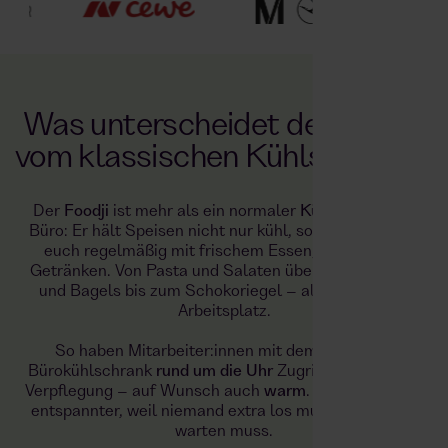
Was unterscheidet den Foodji
vom klassischen Kühlschrank?
Der
Foodji
ist mehr als ein normaler
Kühlschrank
im
Büro: Er hält Speisen nicht nur kühl, sondern versorgt
euch regelmäßig mit frischem Essen, Snacks und
Getränken. Von Pasta und Salaten über Curry, Wraps
und Bagels bis zum Schokoriegel – alles direkt am
Arbeitsplatz.
So haben Mitarbeiter:innen mit dem Foodji als
Bürokühlschrank
rund um die Uhr
Zugriff auf gesunde
Verpflegung – auf Wunsch auch
warm
. Die Pause wird
entspannter, weil niemand extra los muss oder lange
warten muss.