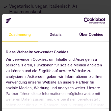
Vegetarisch, vegan, Italienisch, Asiatisch oder
Hausmannskost
Immer frisch: 2-3x pro Woche wird neu befüllt
Zustimmung
Details
Über Cookies
Mehr erfahren
Diese Webseite verwendet Cookies
Wir verwenden Cookies, um Inhalte und Anzeigen zu
personalisieren, Funktionen für soziale Medien anbieten
zu können und die Zugriffe auf unsere Website zu
analysieren. Außerdem geben wir Informationen zu Ihrer
Verwendung unserer Website an unsere Partner für
soziale Medien, Werbung und Analysen weiter. Unsere
Partner führen diese Informationen möglicherweise mit
weiteren Daten zusammen, die Sie ihnen bereitgestellt
haben oder die sie im Rahmen Ihrer Nutzung der Dienste
gesammelt haben. Wenn Sie auf "OK" klicken, sind Sie