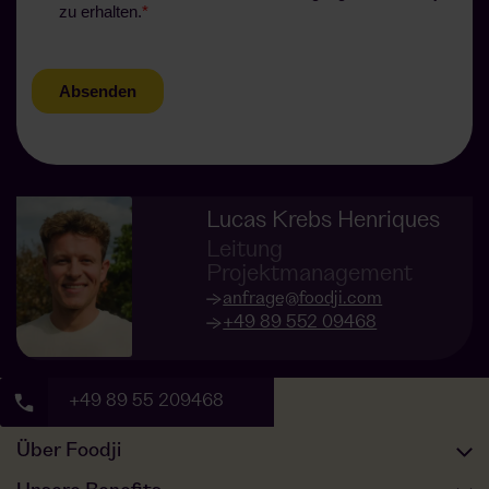
Lucas Krebs Henriques
Leitung
Projektmanagement
anfrage@foodji.com
+49 89 552 09468
+49 89 55 209468
Über Foodji