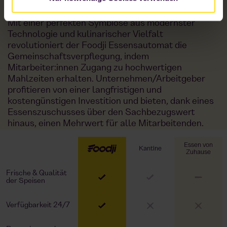
Mit einer perfekten Symbiose aus modernster
Technologie und kulinarischer Vielfalt
revolutioniert der Foodji Essensautomat die
Gemeinschaftsverpflegung, indem
Mitarbeiter:innen Zugang zu hochwertigen
Mahlzeiten erhalten. Unternehmen/Arbeitgeber
profitieren von einer langfristigen und
kostengünstigen Investition und bieten, dank eines
Essenszuschusses über den Sachbezugswert
hinaus, einen Mehrwert für alle Mitarbeitenden.
Essen von
Kantine
Zuhause
Frische & Qualität
der Speisen
Verfügbarkeit 24/7