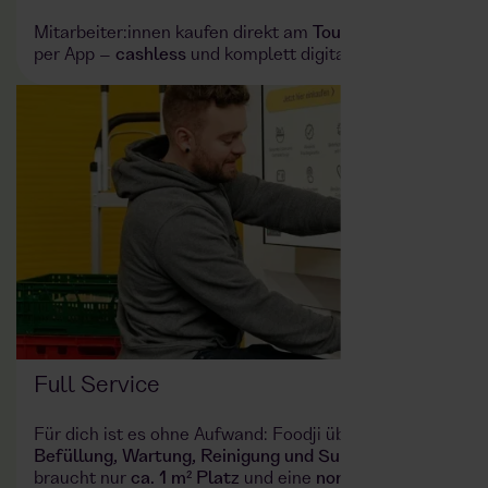
Mitarbeiter:innen kaufen direkt am
Touchscreen
oder
per App –
cashless
und komplett digital.
Full Service
Für dich ist es ohne Aufwand: Foodji übernimmt
Befüllung, Wartung, Reinigung und Support
. Ihr
braucht nur
ca. 1 m² Platz
und eine
normale