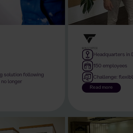
Headquarters in
150 employees
ng solution following
Challenge: flexib
 no longer
Read more