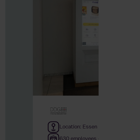
Location: Essen
630 employees — approx. 17 work