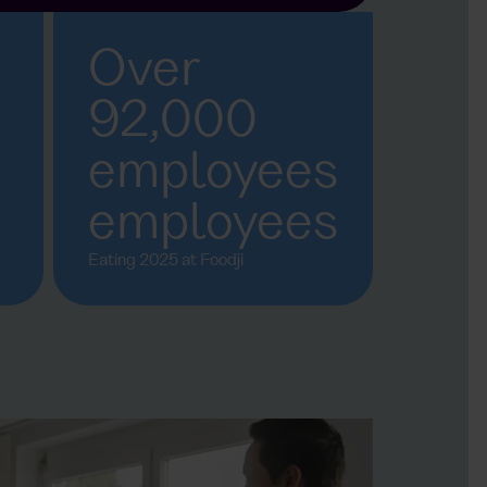
Over
92,000
employees
employees
Eating 2025 at Foodji