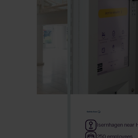
Isernhagen near 
ing shifts
250 employees