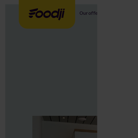
Our offer
Our food
Th