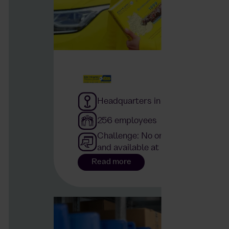
Headquarters in Bremen
256 employees
Challenge: No on-site catering tha
and available at any time
Read more