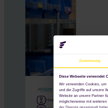
Zustimmung
Diese Webseite verwendet 
Wir verwenden Cookies, um I
und die Zugriffe auf unsere 
Website an unsere Partner fü
Headquarters Cologne
möglicherweise mit weiteren
der Dienste gesammelt haben.