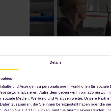
Details
Cookies
nhalte und Anzeigen zu personalisieren, Funktionen für soziale
Website zu analysieren. Außerdem geben wir Informationen zu I
r soziale Medien, Werbung und Analysen weiter. Unsere Partner
2025: 1 Foodji
 Daten zusammen, die Sie ihnen bereitgestellt haben oder die s
 Wenn Sie auf "OK" klicken, sind Sie hiermit einverstanden. Ihr