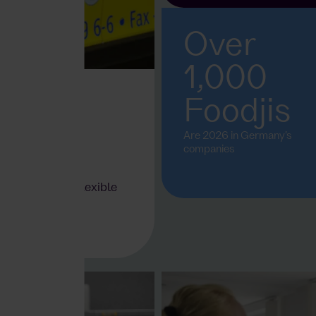
Over
1,000
Foodjis
Are 2026 in Germany's
companies
t is fresh and flexible