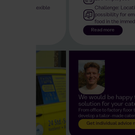
t is fresh and flexible
Challenge: Locatio
possibility for em
food in the immedi
Read more
We would be happy t
solution for your cat
From office to factory floor
develop a tailor-made cater
Get individual advice