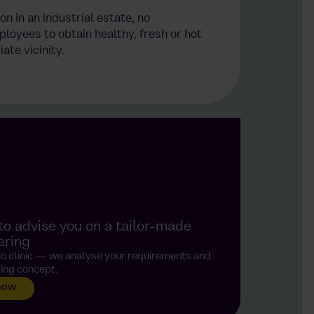
n in an industrial estate, no
ployees to obtain healthy, fresh or hot
ate vicinity.
o advise you on a tailor-made
ering
 to clinic — we analyse your requirements and
ing concept.
 now