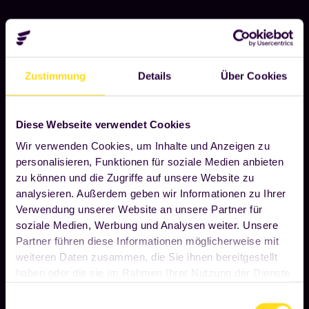
Stuggi
isst frisch -
auch am Arbeitsplatz.
Zustimmung
Details
Über Cookies
Die flexible Mitarbeiterverpflegung
Frisches Essen und nahrhafte Mahlzeiten – rund um
die Uhr
Diese Webseite verwendet Cookies
2
Full-Service-Kantine auf 1m
Wir verwenden Cookies, um Inhalte und Anzeigen zu
3 Monate kostenlose Testphase
personalisieren, Funktionen für soziale Medien anbieten
zu können und die Zugriffe auf unsere Website zu
analysieren. Außerdem geben wir Informationen zu Ihrer
Verwendung unserer Website an unsere Partner für
Ohne Risiko in 5 Steps zu
soziale Medien, Werbung und Analysen weiter. Unsere
deinem Foodji.
Partner führen diese Informationen möglicherweise mit
weiteren Daten zusammen, die Sie ihnen bereitgestellt
haben oder die sie im Rahmen Ihrer Nutzung der Dienste
gesammelt haben. Wenn Sie auf "OK" klicken, sind Sie
Einwilligungsauswahl
hiermit einverstanden. Ihre Einwilligung umfasst alle