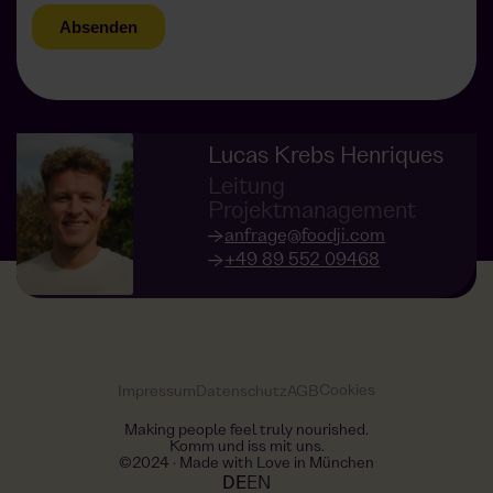
Lucas Krebs Henriques
Leitung
Projektmanagement
anfrage@foodji.com
+49 89 552 09468
Cookies
Impressum
Datenschutz
AGB
Making people feel truly nourished.
Komm und iss mit uns.
©2024 · Made with Love in München
DE
EN