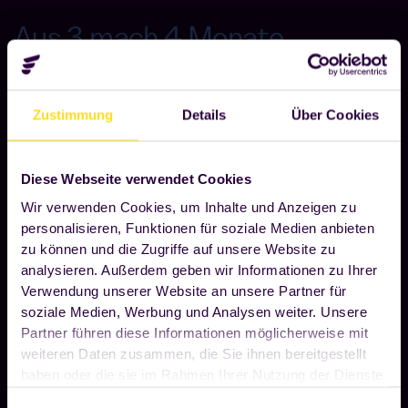
Aus 3 mach 4 Monate
Testphase.
Sichere dir jetzt
den Messerabatt.
Zustimmung
Details
Über Cookies
Nur im Mai: Einen Monat zusätzliche Testphase
Die flexible Mitarbeiterverpflegung
Diese Webseite verwendet Cookies
Frisches Essen und nahrhafte Mahlzeiten – rund um
Wir verwenden Cookies, um Inhalte und Anzeigen zu
die Uhr
personalisieren, Funktionen für soziale Medien anbieten
2
Full-Service-Kantine auf 1m
zu können und die Zugriffe auf unsere Website zu
analysieren. Außerdem geben wir Informationen zu Ihrer
Verwendung unserer Website an unsere Partner für
soziale Medien, Werbung und Analysen weiter. Unsere
Ohne Risiko in 5 Steps zu
Partner führen diese Informationen möglicherweise mit
deinem Foodji.
weiteren Daten zusammen, die Sie ihnen bereitgestellt
haben oder die sie im Rahmen Ihrer Nutzung der Dienste
gesammelt haben. Wenn Sie auf "OK" klicken, sind Sie