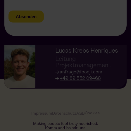
Lucas Krebs Henriques
Leitung
Projektmanagement
anfrage@foodji.com
+49 89 552 09468
Cookies
Impressum
Datenschutz
AGB
Making people feel truly nourished.
Komm und iss mit uns.